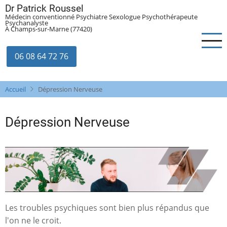
Aller
Dr Patrick Roussel
Médecin conventionné Psychiatre Sexologue Psychothérapeute
au
Psychanalyste
À Champs-sur-Marne (77420)
contenu
principal
06 08 64 72 76
Accueil
Dépression Nerveuse
Dépression Nerveuse
Les troubles psychiques sont bien plus répandus que
l'on ne le croit.